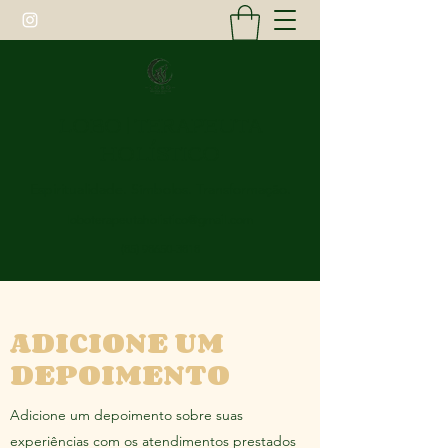
LOBO | TERAPEUTA
HOLÍSTICO
Espiritualidade. Símbolos. Transformação.
loboterapeutaholistico@gmail.com
(85) 98650-3818
ADICIONE UM
DEPOIMENTO
Adicione um depoimento sobre suas
experiências com os atendimentos prestados