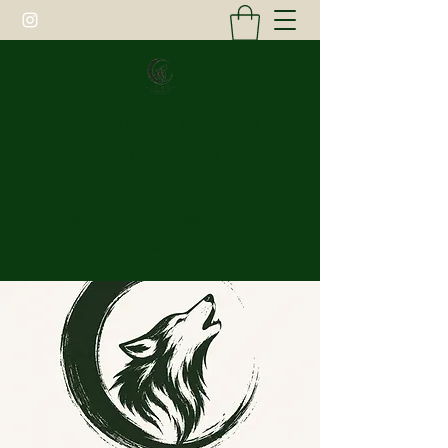
LOBO | TERAPEUTA
HOLÍSTICO
Espiritualidade. Símbolos. Transformação.
loboterapeutaholistico@gmail.com
(85) 98650-3818